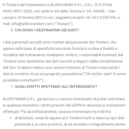
Il Titolare del trattamento è ALDROVANDI S.R.L. S.R.L. (C.F./P.IVA
006318621200), con sede in Via della Tecnica n. 39, 40068 – San
Lazzaro di Savena (BO) e con i seguenti recapiti: tel. 051.6256705, e-
mail: info@aldrovandisrl.com (“Titolare”).
CHI SONO I DESTINATARI DEI DATI?
I dati personali raccolti sono trattati dal personale del Titolare, che
agisce sulla base di specifiche istruzioni fornite in ordine a finalità e
modalità del trattamento medesimo. Inoltre, i responsabili nominati dal
Titolare sono destinatari dei dati raccolti a seguito della consultazione
del Sito. Il relativo elenco può essere richiesto al Titolare utilizzando i
dati di contatto di cui al paragrafo precedente (“Chi tratta i dati? E come
possibile contattarlo?”).
QUALI DIRITTI SPETTANO ALL’INTERESSATO?
ALDROVANDI S.R.L. garantisce a ciascun interessato di poter esercitare
in qualsiasi momento i diritti previsti dal GDPR in relazione ai trattamenti
effettuati. Più specificatamente, ciascun interessato ha il diritto:
di
accesso
, ossia di sapere se il Titolare tratti o meno propri dati
personali e, in caso positivo, di ad accedervi integralmente anche