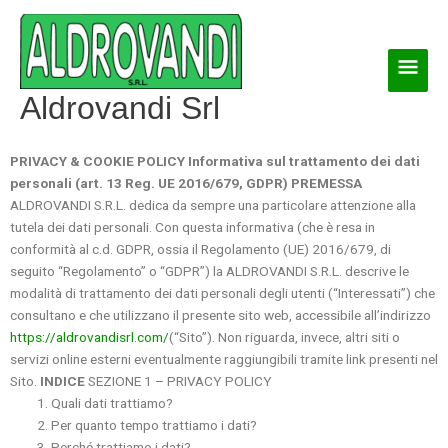
Vai
Men
al
contenuto
princ
Aldrovandi Srl
PRIVACY & COOKIE POLICY
Informativa sul trattamento dei dati
personali (art. 13 Reg. UE 2016/679, GDPR)
PREMESSA
ALDROVANDI S.R.L. dedica da sempre una particolare attenzione alla
tutela dei dati personali. Con questa informativa (che è resa in
conformità al c.d. GDPR, ossia il Regolamento (UE) 2016/679, di
seguito “Regolamento” o “GDPR”) la ALDROVANDI S.R.L. descrive le
modalità di trattamento dei dati personali degli utenti (“Interessati”) che
consultano e che utilizzano il presente sito web, accessibile all’indirizzo
https://aldrovandisrl.com/
(“Sito”). Non riguarda, invece, altri siti o
servizi online esterni eventualmente raggiungibili tramite link presenti nel
Sito.
INDICE
SEZIONE 1 – PRIVACY POLICY
Quali dati trattiamo?
Per quanto tempo trattiamo i dati?
Perché trattiamo i dati?