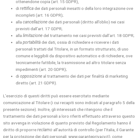
ottenendone copia (art. 15 GDPR),
di
rettifica
dei dati personali inesatti o della loro integrazione ove
incompleti (art. 16 GDPR);
alla
cancellazione
dei dati personali (diritto all’oblio) nei casi
previsti dall’art. 17 GDPR;
alla
limitazione
del trattamento nei casi previsti dall’art. 18 GDPR;
alla
portabilità
dei dati, ossia di richiedere e ricevere i dati
personali trattati dal Titolare, in un formato strutturato, di uso
comune e leggibili da dispositivo automatico e di richiedere, ove
tecnicamente fattibile, la trasmissione ad altro titolare senza
impedimenti (art. 20 GDPR);
di
opposizione
al trattamento dei dati per finalità di marketing
diretto (art. 21 GDPR).
L’esercizio di questi diritti può essere esercitato mediante
comunicazione al Titolare (i cui recapiti sono indicati al paragrafo 5 della
presente sezione). Inoltre, gli interessati che ritengono che il
trattamento dei dati personali a loro riferiti effettuato attraverso questo
sito avvenga in violazione di quanto previsto dal Regolamento hanno il
diritto di proporre
reclamo
all’autorità di controllo (per l’Italia, il Garante
per la protezione dei dati personali: www.garanteprivacy.it), come