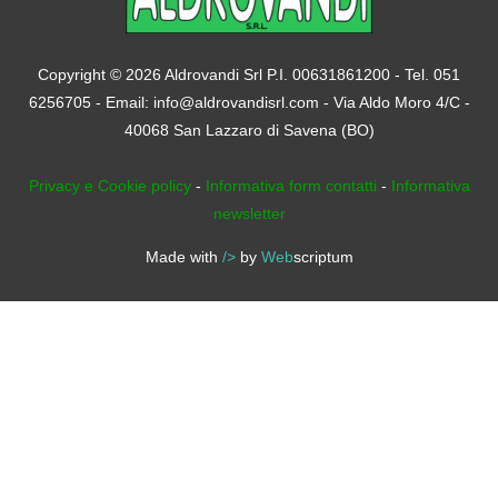
Copyright © 2026
Aldrovandi Srl
P.I. 00631861200 - Tel. 051
6256705 - Email: info@aldrovandisrl.com - Via Aldo Moro 4/C -
40068 San Lazzaro di Savena (BO)
Privacy e Cookie policy
-
Informativa form contatti
-
Informativa
newsletter
Made with
/>
by
Web
scriptum